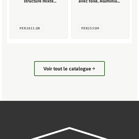
structure mixte
avec toile, Aluminium,
aluminium/acier
2.50 x 3.40, 8.50m²
coloris gris anthracite
toile couleur rouille,
3.40 x 3.30 m, 11.20m²
Voir tout le catalogue